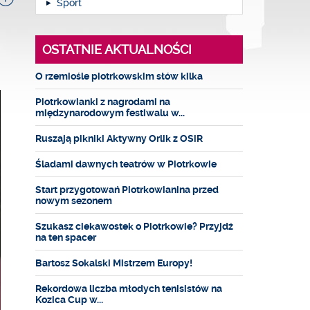
Sport
OSTATNIE AKTUALNOŚCI
O rzemiośle piotrkowskim słów kilka
Piotrkowianki z nagrodami na
międzynarodowym festiwalu w...
Ruszają pikniki Aktywny Orlik z OSiR
Śladami dawnych teatrów w Piotrkowie
Start przygotowań Piotrkowianina przed
nowym sezonem
Szukasz ciekawostek o Piotrkowie? Przyjdź
na ten spacer
Bartosz Sokalski Mistrzem Europy!
Rekordowa liczba młodych tenisistów na
Kozica Cup w...