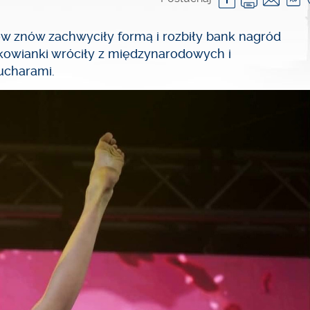
tów znów zachwyciły formą i rozbiły bank nagród
owianki wróciły z międzynarodowych i
ucharami.