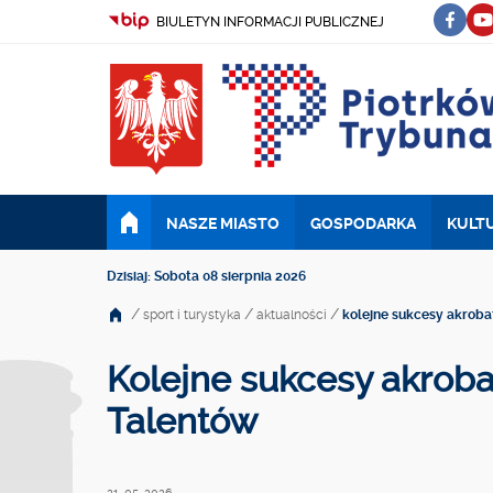
BIULETYN INFORMACJI PUBLICZNEJ
NASZE MIASTO
GOSPODARKA
KULTU
Dzisiaj: Sobota 08 sierpnia 2026
/
/
/
sport i turystyka
aktualności
kolejne sukcesy akrobat
Kolejne sukcesy akrobat
Talentów