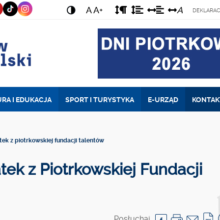
ODSTĘP
ODSTĘP
ODSTĘP
ODSTĘP
A
A+
A
WERSJA
DEKLARAC
MIĘDZY
MIĘDZY
MIĘDZY
MIĘDZY
STRONY
AKAPITAMI
WIERSZAMI
SŁOWAMI
LITERAM
O
NORMALNYM
KONTRACIE
RA I EDUKACJA
SPORT I TURYSTYKA
E-URZĄD
KONTAK
ek z piotrkowskiej fundacji talentów
ek z Piotrkowskiej Fundacji
Posłuchaj