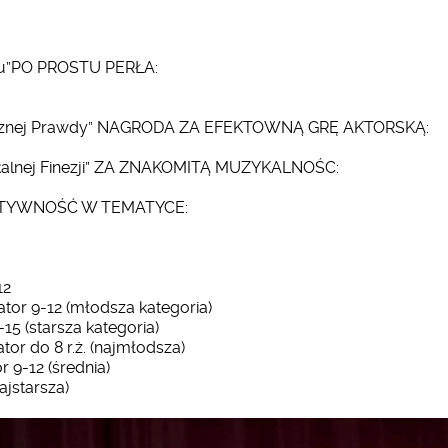
entu”PO PROSTU PERŁA:
cenicznej Prawdy” NAGRODA ZA EFEKTOWNĄ GRĘ AKTORSKĄ:
ykalnej Finezji” ZA ZNAKOMITĄ MUZYKALNOŚC:
REATYWNOŚĆ W TEMATYCE:
12
r 9-12 (młodsza kategoria)
5 (starsza kategoria)
r do 8 r.ż. (najmłodsza)
9-12 (średnia)
jstarsza)