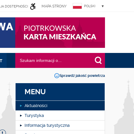
MAPA STRONY
POLSKI
JA DOSTĘPNOŚCI
I
Wyszukiwana fraza:
T
Sprawdź jakość powietrza
MENU
Aktualności
Turystyka
Informacja turystyczna