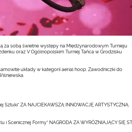
mają za sobą świetne występy na Międzynarodowym Turnieju
ezdenku oraz V Ogólnopolskim Turniej Tańca w Grodzisku
amowite układy w kategorii aerial hoop. Zawodniczki do
Wiśniewska.
 Nowej Sztuki” ZA NAJCIEKAWSZĄ INNOWACJĘ ARTYSTYCZNĄ:
 Stylu i Scenicznej Formy” NAGRODA ZA WYRÓŻNIAJĄCY SIĘ S