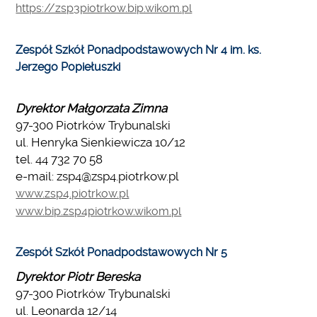
https://zsp3piotrkow.bip.wikom.pl
Zespół Szkół Ponadpodstawowych Nr 4 im. ks.
Jerzego Popiełuszki
Dyrektor Małgorzata Zimna
97-300 Piotrków Trybunalski
ul. Henryka Sienkiewicza 10/12
tel. 44 732 70 58
e-mail: zsp4@zsp4.piotrkow.pl
www.zsp4.piotrkow.pl
www.bip.zsp4piotrkow.wikom.pl
Zespół Szkół Ponadpodstawowych Nr 5
Dyrektor Piotr Bereska
97-300 Piotrków Trybunalski
ul. Leonarda 12/14