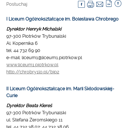
Posłuchaj
I Liceum Ogólnokształcące im. Bolesława Chrobrego
Dyrektor Henryk Michalski
97-300 Piotrków Trybunalski
Al. Kopernika 6
tel. 44 732 69 90
e-mail: liceum1@liceum1.piotrkow.pl
www.liceum1.piotrkow.pl
http://chrobry1lo.pl/bip2
II Liceum Ogólnokształcące im. Marii Skłodowskiej-
Curie
Dyrektor Beata Kiereś
97-300 Piotrków Trybunalski
ul. Stefana Żeromskiego 11
tel. 44 732 38 07; 44 732 38 06