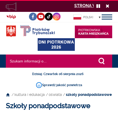
STRONA W BUDOWIE 
Zatrzymaj
Zamk
odtwarzan
komu
POLSKI
komunika
INFORMACJI
PUBLICZNEJ
Wyszukiwana fraza:
Dzisiaj: Czwartek 06 sierpnia 2026
Sprawdź jakość powietrza
/
kultura i edukacja
/
oświata
/
szkoły ponadpodstawowe
Szkoły ponadpodstawowe