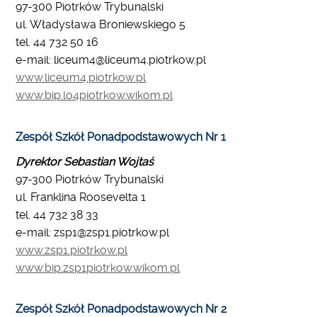
97-300 Piotrków Trybunalski
ul. Władysława Broniewskiego 5
tel. 44 732 50 16
e-mail: liceum4@liceum4.piotrkow.pl
www.liceum4.piotrkow.pl
www.bip.lo4piotrkow.wikom.pl
Zespół Szkół Ponadpodstawowych Nr 1
Dyrektor Sebastian Wojtaś
97-300 Piotrków Trybunalski
ul. Franklina Roosevelta 1
tel. 44 732 38 33
e-mail: zsp1@zsp1.piotrkow.pl
www.zsp1.piotrkow.pl
www.bip.zsp1piotrkow.wikom.pl
Zespół Szkół Ponadpodstawowych Nr 2