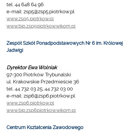
tel. 44 648 64 96
e-mail: zsp5@zsp5.piotrkow.pl
www.zsp5.piotrkow.pl
www.bip.zsp5piotrkow.wikom.pl
Zespół Szkół Ponadpodstawowych Nr 6 im. Królowej
Jadwigi
Dyrektor Ewa Wolniak
97-300 Piotrków Trybunalski
ul. Krakowskie Przedmieście 36
tel. 44 732 03 25; 44 732 03 00
e-mail: zsp6@zsp6.piotrkow.pl
www.zsp6.piotrkow.pl
www.bip.zsp6piotrkow.wikom.pl
Centrum Kształcenia Zawodowego