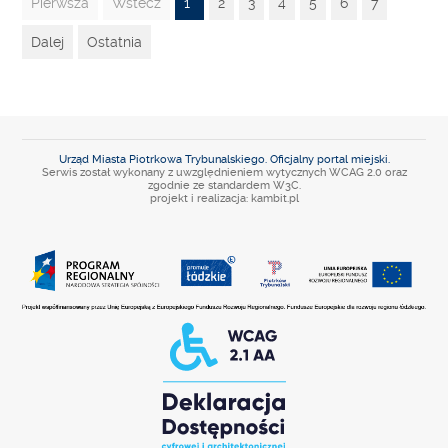
Pierwsza
Wstecz
1
2
3
4
5
6
7
Dalej
Ostatnia
Urząd Miasta Piotrkowa Trybunalskiego. Oficjalny portal miejski.
Serwis został wykonany z uwzględnieniem wytycznych WCAG 2.0 oraz
zgodnie ze standardem W3C.
projekt i realizacja: kambit.pl