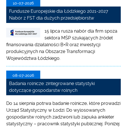
10-07-2026
Fundusze Europejskie dla Łódzkiego 2021-2027
Nabór z FST dla dużych przedsiębiorstw
15 lipca rusza nabór dla firm spoza
sektora MŚP szukających źródeł
finansowania działalności B+R oraz inwestycji
produkcyjnych na Obszarze Transformacji
Województwa Łódzkiego.
08-07-2026
Badania rolnicze: zintegrowane statystyki
dotyczące gospodarstw rolnych
Do 14 sierpnia potrwa badanie rolnicze, które prowadzi
Urząd Statystyczny w Łodzi. Do wylosowanych
gospodarstw rolnych zadzwoni lub zapuka ankieter
statystyczny – pracownik statystyki publicznej. Poniżej