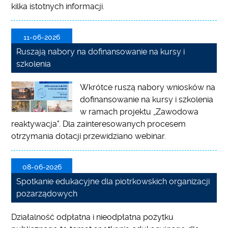
kilka istotnych informacji.
11-06-2026
Ruszają nabory na dofinansowanie na kursy i
szkolenia
Wkrótce ruszą nabory wniosków na
dofinansowanie na kursy i szkolenia
w ramach projektu „Zawodowa
reaktywacja". Dla zainteresowanych procesem
otrzymania dotacji przewidziano webinar.
08-06-2026
Spotkanie edukacyjne dla piotrkowskich organizacji
pozarządowych
Działalność odpłatna i nieodpłatna pożytku