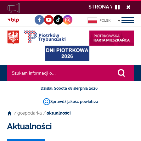
STRONA W BUDOWIE 
Zatrzymaj
Zamk
odtwarzan
komu
POLSKI
komunika
INFORMACJI
PUBLICZNEJ
Wyszukiwana fraza:
Dzisiaj: Sobota 08 sierpnia 2026
Sprawdź jakość powietrza
/
gospodarka
/
aktualności
Aktualności