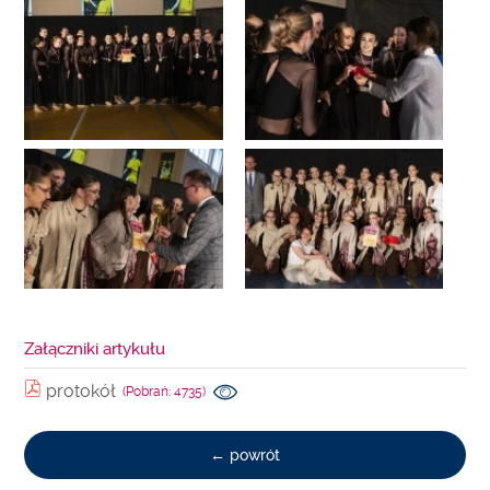
Załączniki artykułu
protokół
(Pobrań: 4735)
← powrót