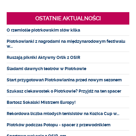
OSTATNIE AKTUALNOŚCI
O rzemiośle piotrkowskim słów kilka
Piotrkowianki z nagrodami na międzynarodowym festiwalu
w...
Ruszają pikniki Aktywny Orlik z OSiR
Śladami dawnych teatrów w Piotrkowie
Start przygotowań Piotrkowianina przed nowym sezonem
Szukasz ciekawostek o Piotrkowie? Przyjdź na ten spacer
Bartosz Sokalski Mistrzem Europy!
Rekordowa liczba młodych tenisistów na Kozica Cup w...
Piotrków podczas Potopu - spacer z przewodnikiem
Sportowe wakacje z OSiR-em