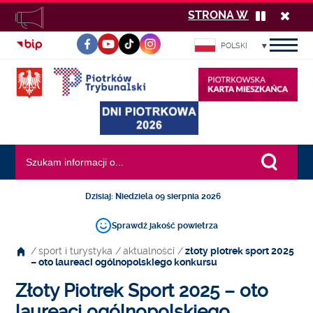
STRONA W BUDOWIE ! U
Zatrzymaj
Zamk
odtwarzan
komu
POLSKI
komunika
INFORMACJI
PUBLICZNEJ
Wyszukiwana fraza:
Dzisiaj: Niedziela 09 sierpnia 2026
Sprawdź jakość powietrza
/
sport i turystyka
/
aktualności
/
złoty piotrek sport 2025
– oto laureaci ogólnopolskiego konkursu
Złoty Piotrek Sport 2025 – oto
laureaci ogólnopolskiego