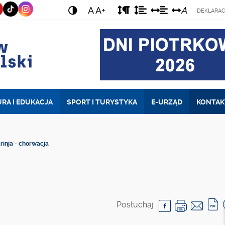
ODSTĘP
ODSTĘP
ODSTĘP
ODSTĘP
A
A+
A
WERSJA
DEKLARAC
MIĘDZY
MIĘDZY
MIĘDZY
MIĘDZY
STRONY
AKAPITAMI
WIERSZAMI
SŁOWAMI
LITERAM
O
NORMALNYM
KONTRACIE
RA I EDUKACJA
SPORT I TURYSTYKA
E-URZĄD
KONTAK
rinja - chorwacja
Posłuchaj