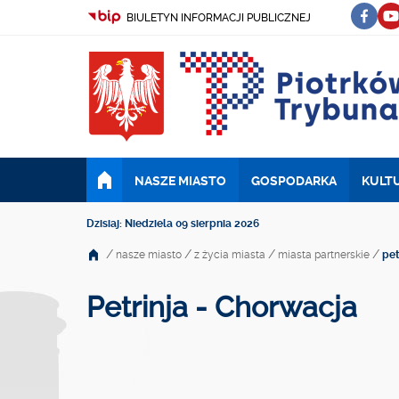
BIULETYN INFORMACJI PUBLICZNEJ
NASZE MIASTO
GOSPODARKA
KULTU
Dzisiaj: Niedziela 09 sierpnia 2026
/
/
/
/
nasze miasto
z życia miasta
miasta partnerskie
pet
Petrinja - Chorwacja