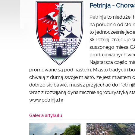
Petrinja - Chorw
Petrinja
to nieduże, 
na południe od stoli
to jednocześnie jed
W Petrinji znajduje
suszonego mięsa GAV
produkowanych wedł
Najstarsza część mia
promowane są pod hasłem: Miasto tradycji i bo
chwalą z dumą swoje miasto, że jest miastem c
dobrze się bawić, musisz przyjechać do Petrinji
wraz z rozwijaną dynamicznie agroturystyką s
www.petrinja.hr
Galeria artykułu