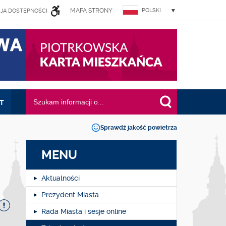
MAPA STRONY
POLSKI
JA DOSTĘPNOŚCI
I
Wyszukiwana fraza:
T
Sprawdź jakość powietrza
MENU
Aktualności
Prezydent Miasta
Rada Miasta i sesje online