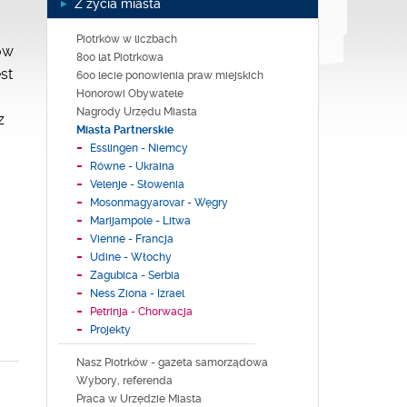
Z życia miasta
Piotrków w liczbach
ów
800 lat Piotrkowa
st
600 lecie ponowienia praw miejskich
Honorowi Obywatele
Nagrody Urzędu Miasta
z
Miasta Partnerskie
Esslingen - Niemcy
Równe - Ukraina
Velenje - Słowenia
Mosonmagyarovar - Węgry
Marijampole - Litwa
Vienne - Francja
Udine - Włochy
Zagubica - Serbia
Ness Ziona - Izrael
Petrinja - Chorwacja
Projekty
Nasz Piotrków - gazeta samorządowa
Wybory, referenda
Praca w Urzędzie Miasta