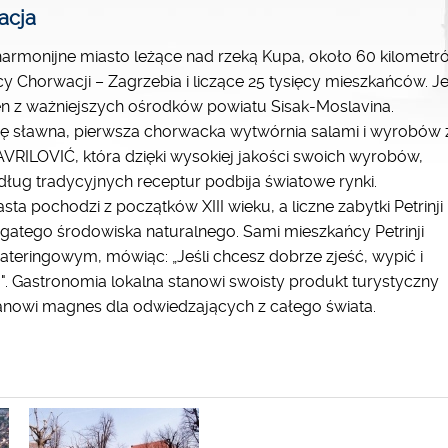
acja
harmonijne miasto leżące nad rzeką Kupa, około 60 kilometr
cy Chorwacji – Zagrzebia i liczące 25 tysięcy mieszkańców. Je
en z ważniejszych ośrodków powiatu Sisak-Moslavina.
 się sławna, pierwsza chorwacka wytwórnia salami i wyrobów 
RILOVIĆ, która dzięki wysokiej jakości swoich wyrobów,
ug tradycyjnych receptur podbija światowe rynki.
sta pochodzi z początków XIII wieku, a liczne zabytki Petrinji
gatego środowiska naturalnego. Sami mieszkańcy Petrinji
ateringowym, mówiąc: „Jeśli chcesz dobrze zjeść, wypić i
!". Gastronomia lokalna stanowi swoisty produkt turystyczny
tanowi magnes dla odwiedzających z całego świata.